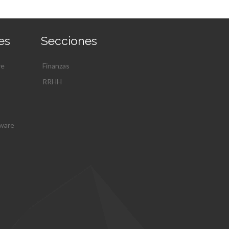
es
Secciones
re
Finanzas
RRHH
tware