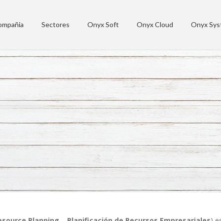
ompañia
Sectores
Onyx Soft
Onyx Cloud
Onyx Sys
esource Planning
–
Planificación de Recursos Empresariales
) e