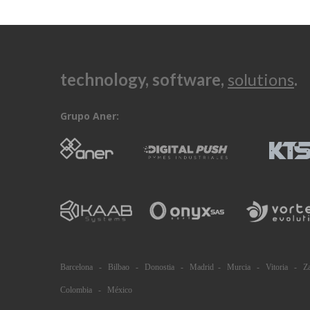
technology, software,
solutions
.
Grupo Aner:
Barcelona - Bilbao - Donostia - Madrid - Murcia - Vitoria - Za
Colombia - México