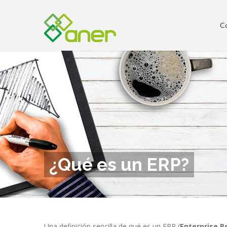
C
¿Qué es un ERP?
Una definición sencilla de qué es un ERP (
Enterprise R