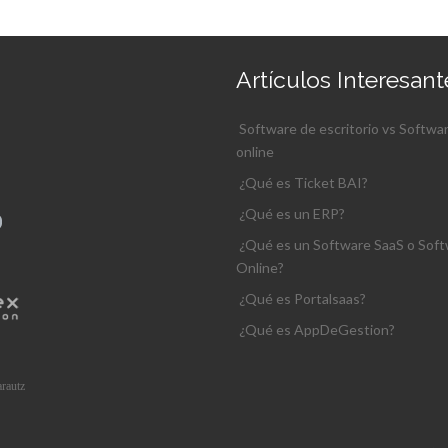
Artículos Interesant
Software de escritorio vs Softwa
online
¿Qué es Ticket BAI?
¿Qué es un ERP?
¿Qué es un Software SaaS o Sof
Online?
¿Qué es Portalsaas?
¿Qué es AppDeGestion?
rautz