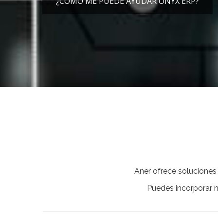
¿CÓMO ME PUEDE AYUDAR ONYX ERP?
Aner ofrece soluciones 
Puedes incorporar n