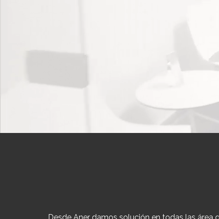
Desde Aner damos solución en todas las área qu