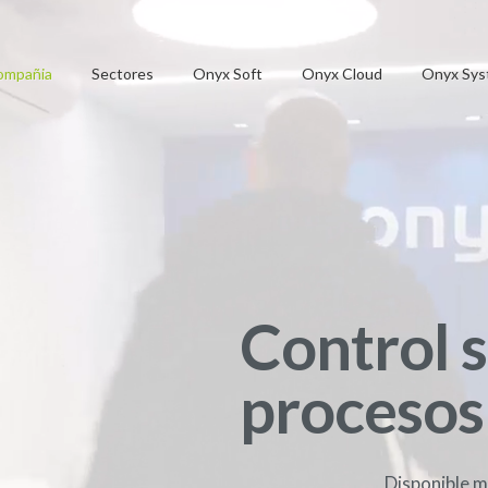
ompañia
Sectores
Onyx Soft
Onyx Cloud
Onyx Sys
Control s
procesos
Disponible m