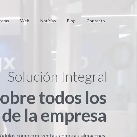
tems
Web
Noticias
Blog
Contacto
Solución Integral
obre todos los
 de la empresa
ódulos como crm, ventas, compras, almacenes,