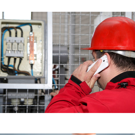
Onyx Cloud SATMovil
SATMovil le permite consultar los datos de los clientes
e imputar trabajos y materiales insitu desde su móvil