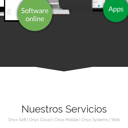
Nuestros Servicios
Onyx Soft
|
Onyx Cloud
|
Onyx Mobile
|
Onyx Systems
|
Web