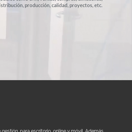
istribución, producción, calidad, proyectos, etc.
Onyx ERP
estión, para escritorio, online y móvil. Además